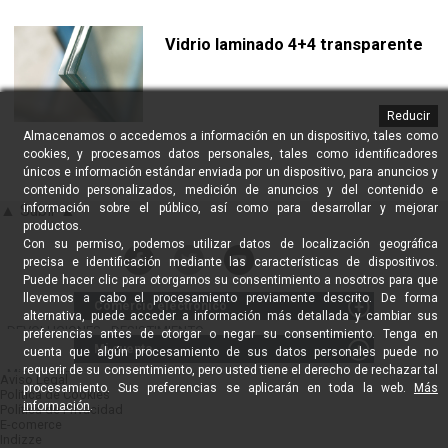
Vidrio laminado 4+4 transparente
Reducir
Almacenamos o accedemos a información en un dispositivo, tales como
cookies, y procesamos datos personales, tales como identificadores
únicos e información estándar enviada por un dispositivo, para anuncios y
contenido personalizados, medición de anuncios y del contenido e
información sobre el público, así como para desarrollar y mejorar
▲ Subir ▲
productos.
Con su permiso, podemos utilizar datos de localización geográfica
precisa e identificación mediante las características de dispositivos.
Puede hacer clic para otorgarnos su consentimiento a nosotros para que
llevemos a cabo el procesamiento previamente descrito. De forma
Comercio electrónico
alternativa, puede acceder a información más detallada y cambiar sus
DEVOLUCIONES - DESISTIMIENTO
preferencias antes de otorgar o negar su consentimiento. Tenga en
Mi cuenta
Proveedores Profesionales
cuenta que algún procesamiento de sus datos personales puede no
requerir de su consentimiento, pero usted tiene el derecho de rechazar tal
Instaladores Profesionales
Mis compras
Aviso Legal
procesamiento. Sus preferencias se aplicarán en toda la web.
Más
Política de Venta / Devoluciones
Politica de Cookies
Mis datos
información
.
Política de Privacidad
Black Friday en Cristaleria
Mis notificaciones
E-comerce
Envíos nacionales
Mis favoritos
Indizze