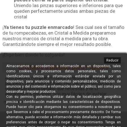
Uniendo las pinzas superiores e inferiores para que
queden perfectamente unidas ambas piezas de
cristal
¡
Ya tienes tu puzzle enmarcado
! Sea cual sea el tamaño
de tu rompecabezas, en Cristal a Medida preparamos
nuestros marcos de cristal a medida para tu obra.
Garantizándote siempre el mejor resultado posible.
¡Elige bien donde lo colgarás!
Reducir
Cristales a Medida para Puzzles
Almacenamos o accedemos a información en un dispositivo, tales
como cookies, y procesamos datos personales, tales como
identificadores únicos e información estándar enviada por un
Aquí puedes comprar cristales a medida para enmarcar
dispositivo, para anuncios y contenido personalizados, medición de
puzzles con la mejor calidad. Haz clic en el producto y
anuncios y del contenido e información sobre el público, así como para
configúralo con el tamaño que necesitas y te lo
desarrollar y mejorar productos.
enviaremos a domicilio. Son muy fáciles de instalar
Con su permiso, podemos utilizar datos de localización geográfica
mostrando del 1 al 0
precisa e identificación mediante las características de dispositivos.
Puede hacer clic para otorgarnos su consentimiento a nosotros para
que llevemos a cabo el procesamiento previamente descrito. De forma
alternativa, puede acceder a información más detallada y cambiar sus
preferencias antes de otorgar o negar su consentimiento. Tenga en