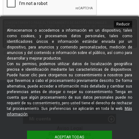
CONSENTIMIENTO PARA EL TRATAMIENTO DE DATOS PERSONALES
Reducir
DISEÑA SOLUCIONES EN VIDRIO SL es el Responsable del tratamiento de los datos
personales del Usuario y le informa que estos datos serán tratados de conformidad con lo
Almacenamos o accedemos a información en un dispositivo, tales
dispuesto en el Reglamento (UE) 2016/679 de 27 de abril de 2016 (GDPR), por lo que se le
como cookies, y procesamos datos personales, tales como
facilita la siguiente información del tratamiento:
Fin del tratamiento:
Por interés legítimo del responsable: mantener una relación comercial.
identificadores únicos e información estándar enviada por un
Por consentimiento del interesado: el envío de comunicaciones de productos o servicios.
dispositivo, para anuncios y contenido personalizados, medición de
Criterios de conservación de los datos:
se conservarán mientras exista un interés mutuo
para mantener el fin del tratamiento y cuando ya no sea necesario para tal fin, se suprimirán
anuncios y del contenido e información sobre el público, así como para
Acepto la cláusula de protección de datos de carácter personal. Ver
aquí
con medidas de seguridad adecuadas para garantizar la seudonimización de los datos o la
destrucción total de los mismos.
desarrollar y mejorar productos.
Comunicación de los datos:
No se comunicarán los datos a terceros, salvo obligación
Con su permiso, podemos utilizar datos de localización geográfica
legal.
Derechos que asisten al Usuario:
precisa e identificación mediante las características de dispositivos.
Derecho a retirar el consentimiento en cualquier momento.
Derecho de acceso, rectificación, portabilidad y supresión de sus datos y a la
Puede hacer clic para otorgarnos su consentimiento a nosotros para
limitación u oposición al
que llevemos a cabo el procesamiento previamente descrito. De forma
su tratamiento.
Derecho a presentar una reclamación ante la Autoridad de control (agpd.es) si
alternativa, puede acceder a información más detallada y cambiar sus
considera que el
tratamiento no se ajusta a la normativa vigente.
preferencias antes de otorgar o negar su consentimiento. Tenga en
Datos de contacto para ejercer sus derechos:
cuenta que algún procesamiento de sus datos personales puede no
Dirección postal: DISEÑA SOLUCIONES EN VIDRIO SL. C/ Marco Polo, Nave 21 - 33211
GIJON (ASTURIAS)
requerir de su consentimiento, pero usted tiene el derecho de rechazar
Comercio electrónico
Email: info@solucionesenvidrio.es
tal procesamiento. Sus preferencias se aplicarán en toda la web.
Más
DEVOLUCIONES - DESISTIMIENTO
información
.
Mi cuenta
Proveedores Profesionales
Mis compras
Aviso Legal
Instaladores Profesionales
Politica de Cookies
Mis datos
Política de Venta / Devoluciones
ACEPTAR TODAS