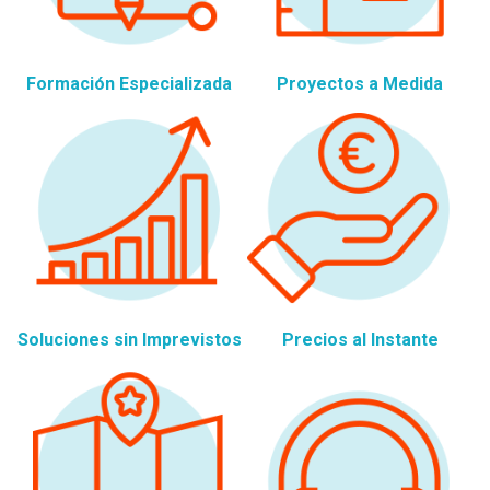
Formación Especializada
Proyectos a Medida
Soluciones sin Imprevistos
Precios al Instante