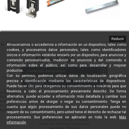
Reducir
▲ Subir ▲
Almacenamos o accedemos a información en un dispositivo, tales como
cookies, y procesamos datos personales, tales como identificadores
únicos e información estándar enviada por un dispositivo, para anuncios y
contenido personalizados, medición de anuncios y del contenido e
información sobre el público, así como para desarrollar y mejorar
productos.
Comercio electrónico
Con su permiso, podemos utilizar datos de localización geográfica
DEVOLUCIONES - DESISTIMIENTO
precisa e identificación mediante las características de dispositivos.
Mi cuenta
Proveedores Profesionales
Puede hacer clic para otorgarnos su consentimiento a nosotros para que
Instaladores Profesionales
Mis compras
llevemos a cabo el procesamiento previamente descrito. De forma
Aviso Legal
Política de Venta / Devoluciones
alternativa, puede acceder a información más detallada y cambiar sus
Politica de Cookies
Mis datos
Política de Privacidad
preferencias antes de otorgar o negar su consentimiento. Tenga en
Black Friday en Cristaleria
Mis notificaciones
E-comerce
cuenta que algún procesamiento de sus datos personales puede no
Envíos nacionales
Mis favoritos
Indizze
requerir de su consentimiento, pero usted tiene el derecho de rechazar tal
Cómo pagar
procesamiento. Sus preferencias se aplicarán en toda la web.
Más
© 1990-2026, Cristal a Medida.
Cómo comprar
información
.
Todos los derechos reservados.
versión
Clásica