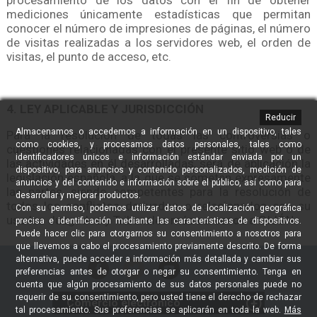
mediciones únicamente estadísticas que permitan
conocer el número de impresiones de páginas, el número
de visitas realizadas a los servidores web, el orden de
visitas, el punto de acceso, etc.
4. LEY APLICABLE Y JURISDICCIÓN
Reducir
Almacenamos o accedemos a información en un dispositivo, tales
Para la resolución de todas las controversias o
como cookies, y procesamos datos personales, tales como
cuestiones relacionadas con el presente sitio web o de
identificadores únicos e información estándar enviada por un
las actividades en él desarrolladas, será de aplicación la
dispositivo, para anuncios y contenido personalizados, medición de
legislación española, a la que se someten expresamente
anuncios y del contenido e información sobre el público, así como para
las partes, siendo competentes para la resolución de
desarrollar y mejorar productos.
todos los conflictos derivados o relacionados con su
Con su permiso, podemos utilizar datos de localización geográfica
uso los Juzgados y Tribunales más cercanos a GIJÓN.
precisa e identificación mediante las características de dispositivos.
Puede hacer clic para otorgarnos su consentimiento a nosotros para
que llevemos a cabo el procesamiento previamente descrito. De forma
alternativa, puede acceder a información más detallada y cambiar sus
preferencias antes de otorgar o negar su consentimiento. Tenga en
cuenta que algún procesamiento de sus datos personales puede no
requerir de su consentimiento, pero usted tiene el derecho de rechazar
Comercio electrónico
tal procesamiento. Sus preferencias se aplicarán en toda la web.
Más